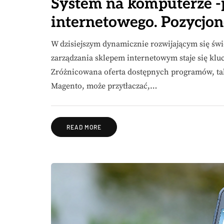
System na komputerze -
internetowego. Pozycjo
W dzisiejszym dynamicznie rozwijającym się ś
zarządzania sklepem internetowym staje się klu
Zróżnicowana oferta dostępnych programów, ta
Magento, może przytłaczać,…
READ MORE