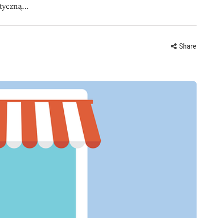
etyczną…
Share