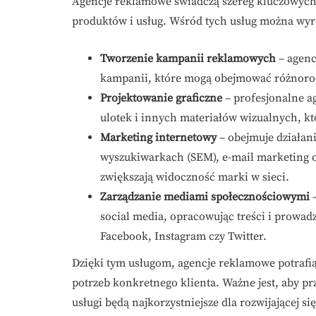
Agencje reklamowe świadczą szereg kluczowych
produktów i usług. Wśród tych usług można wyr
Tworzenie kampanii reklamowych
– agenc
kampanii, które mogą obejmować różnorodne
Projektowanie graficzne
– profesjonalne ag
ulotek i innych materiałów wizualnych, k
Marketing internetowy
– obejmuje działan
wyszukiwarkach (SEM), e-mail marketing 
zwiększają widoczność marki w sieci.
Zarządzanie mediami społecznościowymi
–
social media, opracowując treści i prowad
Facebook, Instagram czy Twitter.
Dzięki tym usługom, agencje reklamowe potrafi
potrzeb konkretnego klienta. Ważne jest, aby p
usługi będą najkorzystniejsze dla rozwijającej si